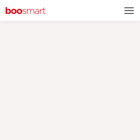
Başarılarımız
‹
›
Bizi Tanıyın
Müşterilerimizi başarıya ulaştıran yaratıcı, yenilikçi ve özgün
dijital pazarlama stratejileri hazırladık ve uyguladık. Daha iyi
pazarlamaya inanıyoruz ve yardım ettiğimiz her işletmeye
ödüllü hizmet sunmaya çalışıyoruz.
Boosmart dijital
pazarlama ajansı
olarak dijital pazarlamada yeni ufuklar
keşfetmek için her zaman yüksekleri hedeflemeye devam