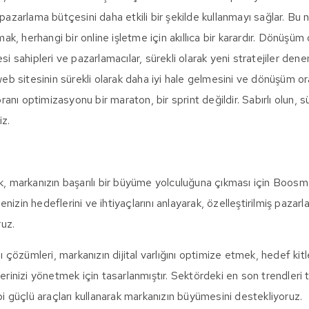
 pazarlama bütçesini daha etkili bir şekilde kullanmayı sağlar. B
, herhangi bir online işletme için akıllıca bir karardır. Dönüşüm
esi sahipleri ve pazarlamacılar, sürekli olarak yeni stratejiler de
 web sitesinin sürekli olarak daha iyi hale gelmesini ve dönüşüm o
ı optimizasyonu bir maraton, bir sprint değildir. Sabırlı olun, sür
z.
k, markanızın başarılı bir büyüme yolculuğuna çıkması için Boosm
izin hedeflerini ve ihtiyaçlarını anlayarak, özelleştirilmiş pazarl
ruz.
özümleri, markanızın dijital varlığını optimize etmek, hedef kitle
erinizi yönetmek için tasarlanmıştır. Sektördeki en son trendleri ta
güçlü araçları kullanarak markanızın büyümesini destekliyoruz.