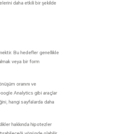
erini daha etkili bir şekilde
ektir. Bu hedefler genellikle
 almak veya bir form
.
önüşüm oranını ve
Google Analytics gibi araçlar
iğini, hangi sayfalarda daha
likler hakkında hipotezler
tırabileceği yönünde olabilir.