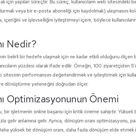
 için yapılan süreçtir. Bu süreç, kullanıcıların web sitesindeki bel
ldurmak veya bir e-posta aboneliği için kaydolmak) ulaşmasını kol
, içeriğini ve işlevselliğini iyileştirmeyi içerir, böylece kullanıcıl
ı Nedir?
n belirli bir hedefe ulaşmak için ne kadar etkili olduğunu ölçen bir
nıcıların yüzdesi olarak ifade edilir. Örneğin, 100 ziyaretçiden 5’
eb sitesinin performansını değerlendirmek ve iyileştirmek için kull
ilere dönüştürme yeteneğini doğrudan ölçer.
ı Optimizasyonunun Önemi
bir işletmenin online başarısı için kritik öneme sahiptir. Yüksek 
zla gelir anlamına gelir. Ayrıca, dönüşüm oranı optimizasyonu, pa
. Daha yüksek bir dönüşüm oranı, daha fazla dönüşüm elde etmek i