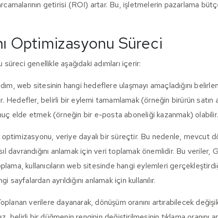
rcamalarının getirisi (ROI) artar. Bu, işletmelerin pazarlama bütçel
ı Optimizasyonu Süreci
üreci genellikle aşağıdaki adımları içerir:
adım, web sitesinin hangi hedeflere ulaşmayı amaçladığını belirlem
dır. Hedefler, belirli bir eylemi tamamlamak (örneğin birürün satın
onuç elde etmek (örneğin bir e-posta aboneliği kazanmak) olabilir
ptimizasyonu, veriye dayalı bir süreçtir. Bu nedenle, mevcut d
asıl davrandığını anlamak için veri toplamak önemlidir. Bu veriler, 
 toplama, kullanıcıların web sitesinde hangi eylemleri gerçekleştird
i sayfalardan ayrıldığını anlamak için kullanılır.
oplanan verilere dayanarak, dönüşüm oranını artırabilecek değişik
ez, belirli bir düğmenin renginin değiştirilmesinin tıklama oranını ar