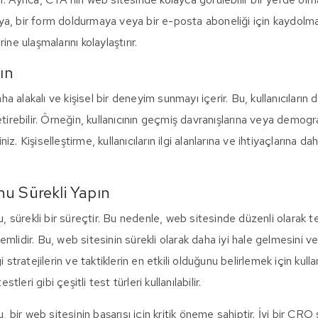
lmaya, bir form doldurmaya veya bir e-posta aboneliği için kaydolma
ine ulaşmalarını kolaylaştırır.
nın
daha alakalı ve kişisel bir deneyim sunmayı içerir. Bu, kullanıcılar
tirebilir. Örneğin, kullanıcının geçmiş davranışlarına veya demograf
iniz. Kişiselleştirme, kullanıcıların ilgi alanlarına ve ihtiyaçlarına 
nu Sürekli Yapın
sürekli bir süreçtir. Bu nedenle, web sitesinde düzenli olarak 
emlidir. Bu, web sitesinin sürekli olarak daha iyi hale gelmesini
 stratejilerin ve taktiklerin en etkili olduğunu belirlemek için kullan
stleri gibi çeşitli test türleri kullanılabilir.
ir web sitesinin başarısı için kritik öneme sahiptir. İyi bir CRO s