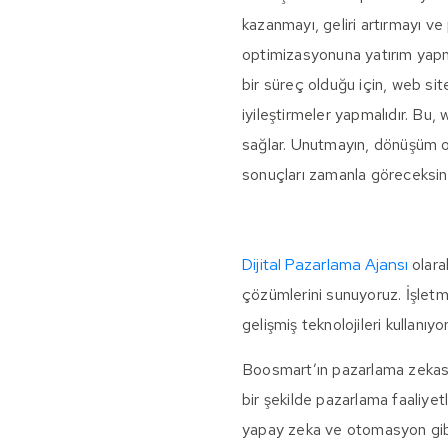
kazanmayı, geliri artırmayı ve
optimizasyonuna yatırım yapmak
bir süreç olduğu için, web sit
iyileştirmeler yapmalıdır. Bu,
sağlar. Unutmayın, dönüşüm oran
sonuçları zamanla göreceksini
Dijital Pazarlama Ajansı
olara
çözümlerini sunuyoruz. İşletmen
gelişmiş teknolojileri kullanıyo
Boosmart’ın pazarlama zekası ç
bir şekilde pazarlama faaliyetl
yapay zeka ve otomasyon gibi 