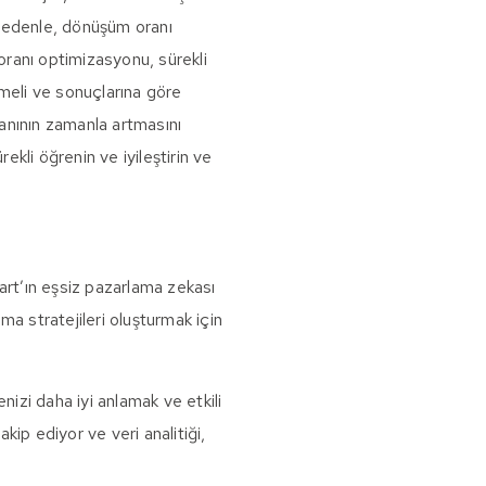
u nedenle, dönüşüm oranı
 oranı optimizasyonu, sürekli
nemeli ve sonuçlarına göre
ranının zamanla artmasını
ekli öğrenin ve iyileştirin ve
art’ın eşsiz pazarlama zekası
ama stratejileri oluşturmak için
nizi daha iyi anlamak ve etkili
kip ediyor ve veri analitiği,