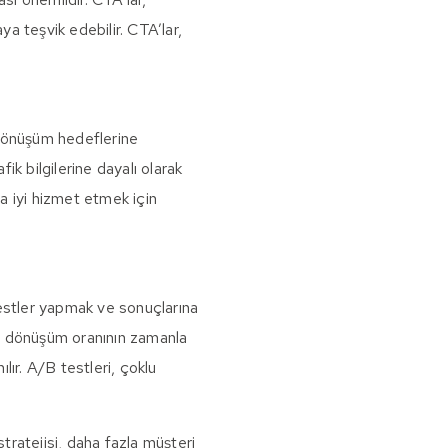
ya teşvik edebilir. CTA’lar,
ın dönüşüm hedeflerine
ik bilgilerine dayalı olarak
daha iyi hizmet etmek için
testler yapmak ve sonuçlarına
 ve dönüşüm oranının zamanla
ılır. A/B testleri, çoklu
tratejisi, daha fazla müşteri