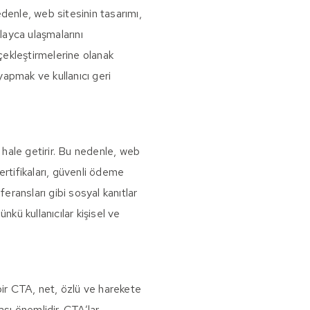
edenle, web sitesinin tasarımı,
kolayca ulaşmalarını
erçekleştirmelerine olanak
 yapmak ve kullanıcı geri
 hale getirir. Bu nedenle, web
sertifikaları, güvenli ödeme
eferansları gibi sosyal kanıtlar
ünkü kullanıcılar kişisel ve
 bir CTA, net, özlü ve harekete
sı önemlidir. CTA’lar,