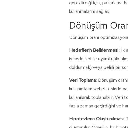
gerektirdiği için, pazarlama ha
kullanmalarını sağlar.
Dönüşüm Oran
Dönüşüm oranı optimizasyonu s
Hedeflerin Belirlenmesi:
İlk 
iş hedefleri ile uyumlu olmalı
doldurmak) veya belirli bir s
Veri Toplama:
Dönüşüm oranı o
kullanıcıların web sitesinde n
kullanılarak toplanabilir. Veri
fazla zaman geçirdiğini ve hang
Hipotezlerin Oluşturulması:
T
oluşturulur. Örneğin, bir hipot