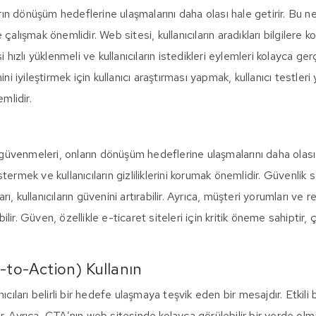
ların dönüşüm hedeflerine ulaşmalarını daha olası hale getirir. Bu n
de çalışmak önemlidir. Web sitesi, kullanıcıların aradıkları bilgilere 
i hızlı yüklenmeli ve kullanıcıların istedikleri eylemleri kolayca g
ini iyileştirmek için kullanıcı araştırması yapmak, kullanıcı testleri
mlidir.
e güvenmeleri, onların dönüşüm hedeflerine ulaşmalarını daha olası
ermek ve kullanıcıların gizliliklerini korumak önemlidir. Güvenlik 
arı, kullanıcıların güvenini artırabilir. Ayrıca, müşteri yorumları ve r
bilir. Güven, özellikle e-ticaret siteleri için kritik öneme sahiptir, ç
l-to-Action) Kullanın
ıcıları belirli bir hedefe ulaşmaya teşvik eden bir mesajdır. Etkili
. Ayrıca, CTA’nın web sitesinde kolayca görülebilir bir yerde olma