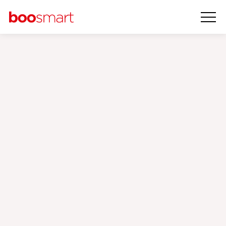
Google Premier
Partner Ajansı
‹
›
Google Reklamları
Dijital pazarlamaya yaptığınız yatırım, markanızın büyümesi
ve rekabette öne çıkması için kritik öneme sahiptir. Bu
nedenle iş ortağı olarak seçeceğiniz ajansın yalnızca temel
bilgiye değil, aynı zamanda doğrulanmış bir uzmanlığa sahip