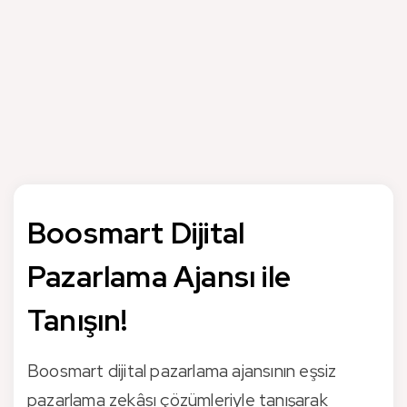
ağı, video kampanyaları, alışveriş reklamları ve uygulama
tanıtımları gibi tüm Google Ads ürünlerinde derin teknik
bilgiye sahibiz. Kampanyalarınızı yalnızca yönetmekle
kalmaz, sektörünüzdeki rekabeti analiz ederek en doğru
stratejileri belirler ve bütçenizin her adımını veri odaklı bir
yaklaşımla optimize ederiz.
Boosmart Dijital
Pazarlama Ajansı ile
Tanışın!
Boosmart dijital pazarlama ajansının eşsiz
pazarlama zekâsı çözümleriyle tanışarak