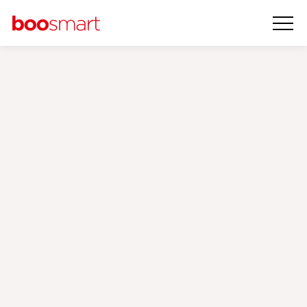
Konuşma
Kulübü
‹
›
Markalarımız