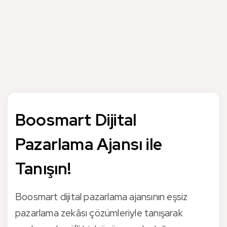
Konuşma Kulübü günümüzde Türkiye’nin önde gelen birçok
üniversitesi ile anlaşmalar yaparak büyüyen ve bu iş
modelini birçok üniversiteye uyarlayan bir işletme haline
geldi.
Boosmart Dijital
Pazarlama Ajansı ile
Tanışın!
Boosmart dijital pazarlama ajansının eşsiz
pazarlama zekâsı çözümleriyle tanışarak