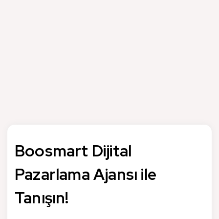
stratejilerinin optimize edilmesinde önemli rol oynar.
Kullanıcı kazanım maliyeti, kampanya performansı ve
uygulama içi dönüşümler analiz edilerek hangi reklam
kanallarının daha verimli olduğu belirlenebilir. Bu analizler
sayesinde mobil kullanıcı davranışı analizi yapılabilir ve
pazarlama bütçesi daha verimli şekilde yönetilebilir. Ayrıca
elde edilen veriler sayesinde mobil uygulama büyüme
stratejileri daha doğru şekilde planlanabilir.
Boosmart Dijital
Pazarlama Ajansı ile
Tanışın!