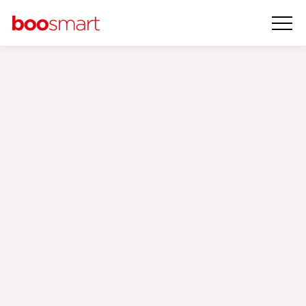
MMP
(Mobile
Measurement
Partner)
‹
›
Raporlama Otomasyonu
Mobil uygulamalar günümüzde birçok marka için kullanıcıya
ulaşmanın en güçlü kanallarından biridir. Ancak mobil