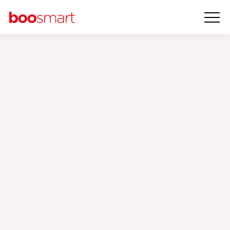
Pinterest Reklam
Hizmeti
‹
›
Google Reklamları
İçindekiler
Pinterest Reklamları Nedir?
Pinterest Reklamlarının Avantajları
Hedef Kitleye Görsel Odaklı Ulaşım
Yüksek Etkileşim ve İlgi Oranı
Marka Bilinirliğini Artırma