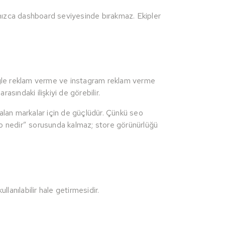
alnızca dashboard seviyesinde bırakmaz. Ekipler
google reklam verme ve instagram reklam verme
rasındaki ilişkiyi de görebilir.
 alan markalar için de güçlüdür. Çünkü seo
 “aso nedir” sorusunda kalmaz; store görünürlüğü
lanılabilir hale getirmesidir.