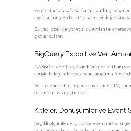
Explorations tarafında funnel, pathing, segment 
sayfası, hangi kullanıcı tipi daha iyi değer üre
Bu yapı özellikle yönetici sunumları ile operasyo
çıktılar kullanır.
BigQuery Export ve Veri Amba
GA360’ın en kritik yetkinliklerinden biri ham ver
veriyle birleştirebilir; standart arayüzün ötesin
Veri ambarı entegrasyonu sayesinde LTV, churn, te
bu katman vazgeçilmezdir.
Kitleler, Dönüşümler ve Event 
Sağlıklı ölçümleme için önce event mimarisi ger
tanımlanmalıdır. Biz burada naming convention,