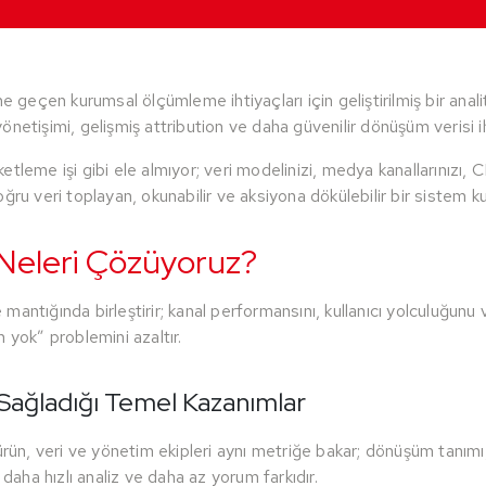
çen kurumsal ölçümleme ihtiyaçları için geliştirilmiş bir analiti
yönetişimi, gelişmiş attribution ve daha güvenilir dönüşüm veris
leme işi gibi ele almıyor; veri modelinizi, medya kanallarınızı, CR
ğru veri toplayan, okunabilir ve aksiyona dökülebilir bir sistem k
 Neleri Çözüyoruz?
ntığında birleştirir; kanal performansını, kullanıcı yolculuğunu v
 yok” problemini azaltır.
 Sağladığı Temel Kazanımlar
ürün, veri ve yönetim ekipleri aynı metriğe bakar; dönüşüm tanımı
 daha hızlı analiz ve daha az yorum farkıdır.