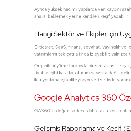
Ayrıca yüksek hacimli yapılarda veri kaybını aza
analizi beklemek yerine kendileri keşif yapabilir.
Hangi Sektör ve Ekipler için U
E-ticaret, SaaS, finans, seyahat, yayıncılık ve
yatırımlarını tek çatı altında izleyebilir; yalnızca
Organik büyüme tarafında bir seo ajansı ile çal
fiyatları gibi kararlar oturum sayısına değil, gel
ile uygulama içi kaliteyi aynı veri setinde yorumla
Google Analytics 360 Özell
GA360’ın değeri sadece daha fazla veri toplaması 
Gelişmiş Raporlama ve Keşif (Ex