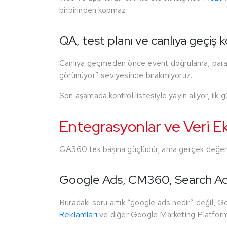
birbirinden kopmaz.
QA, test planı ve canlıya geçiş ko
Canlıya geçmeden önce event doğrulama, parametr
görünüyor” seviyesinde bırakmıyoruz.
Son aşamada kontrol listesiyle yayın alıyor, ilk g
Entegrasyonlar ve Veri E
GA360 tek başına güçlüdür; ama gerçek değerini
Google Ads, CM360, Search Ads
Buradaki soru artık “google ads nedir” değil, Goog
Reklamları
ve diğer Google Marketing Platform a