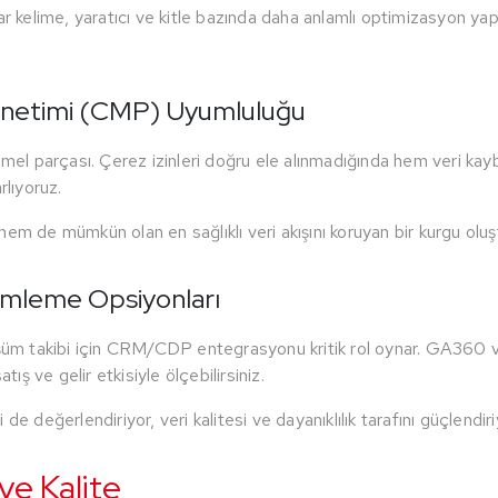
elime, yaratıcı ve kitle bazında daha anlamlı optimizasyon yapıla
önetimi (CMP) Uyumluluğu
l parçası. Çerez izinleri doğru ele alınmadığında hem veri kaybı
rlıyoruz.
em de mümkün olan en sağlıklı veri akışını koruyan bir kurgu oluş
mleme Opsiyonları
üşüm takibi için CRM/CDP entegrasyonu kritik rol oynar. GA360 v
tış ve gelir etkisiyle ölçebilirsiniz.
e değerlendiriyor, veri kalitesi ve dayanıklılık tarafını güçlendir
ve Kalite