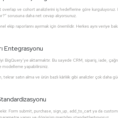
overlap ve cohort analizlerini iş hedeflerine göre kurguluyoruz. Ha
tiyor?” sorusuna daha net cevap alıyorsunuz.
nel ekip raporlarını ayırmak için önemlidir. Herkes aynı veriye bak
rı Entegrasyonu
iyi BigQuery’ye aktarmaktır. Bu sayede CRM, sipariş, iade, çağrı m
de modelleme yapabilirsiniz.
krar satın alma ve ürün bazlı kârlılık gibi analizler çok daha güçlü
Standardizasyonu
ekir. Form submit, purchase, sign_up, add_to_cart ya da custom le
 parametre yapısı ve dönüşüm mantığını standartlaştırıyoruz.