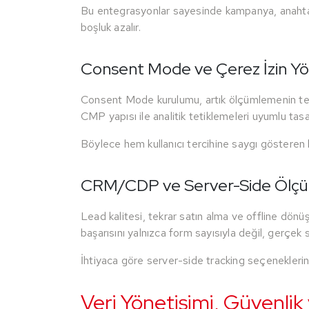
Bu entegrasyonlar sayesinde kampanya, anahtar k
boşluk azalır.
Consent Mode ve Çerez İzin Y
Consent Mode kurulumu, artık ölçümlemenin teme
CMP yapısı ile analitik tetiklemeleri uyumlu tasa
Böylece hem kullanıcı tercihine saygı gösteren h
CRM/CDP ve Server-Side Ölçü
Lead kalitesi, tekrar satın alma ve offline dön
başarısını yalnızca form sayısıyla değil, gerçek sa
İhtiyaca göre server-side tracking seçeneklerini d
Veri Yönetişimi, Güvenlik 