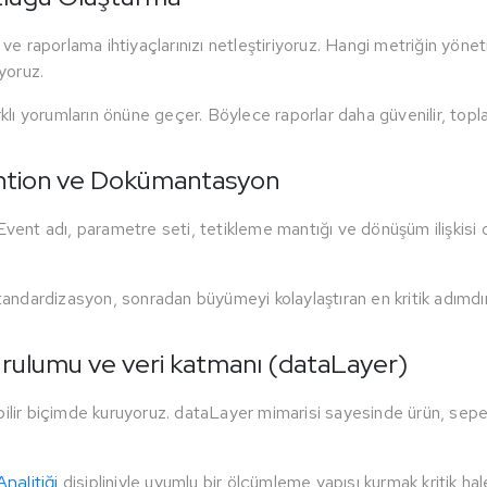
i ve raporlama ihtiyaçlarınızı netleştiriyoruz. Hangi metriğin yön
yoruz.
klı yorumların önüne geçer. Böylece raporlar daha güvenilir, toplan
ntion ve Dokümantasyon
Event adı, parametre seti, tetikleme mantığı ve dönüşüm ilişkisi 
standardizasyon, sonradan büyümeyi kolaylaştıran en kritik adımdır
ulumu ve veri katmanı (dataLayer)
ilir biçimde kuruyoruz. dataLayer mimarisi sayesinde ürün, sepet,
nalitiği
disipliniyle uyumlu bir ölçümleme yapısı kurmak kritik hale