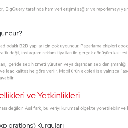
ltır, BigQuery tarafında ham veri erişimi sağlar ve raporlamayı y
ygundur?
 lead odaklı B2B yapılar için çok uygundur. Pazarlama ekipleri 
 trafik değil, instagram reklam fiyatları ile gerçek dönüşüm kalitesi a
ışan, içeride seo hizmeti yürüten veya dışarıdan seo danışmanlığı
ir ve lead kalitesine göre verilir. Mobil ürün ekipleri ise yalnızca
yabilir.
ikleri ve Yetkinlikleri
değildir. Asıl fark, bu veriyi kurumsal ölçekte yönetilebilir ve kul
plorations) Kurguları