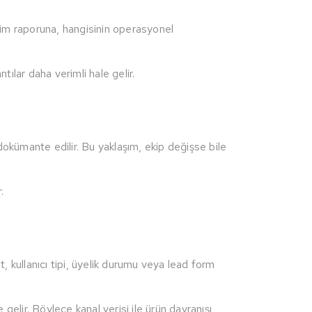
etim raporuna, hangisinin operasyonel
tılar daha verimli hale gelir.
dokümante edilir. Bu yaklaşım, ekip değişse bile
.
 kullanıcı tipi, üyelik durumu veya lead form
 gelir. Böylece kanal verisi ile ürün davranışı