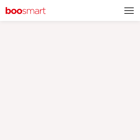
SEO
02 Mart 2022
Google Indexing API Kurulumu ve
Kullanımı (Python / WordPress)
Anıl Zengin