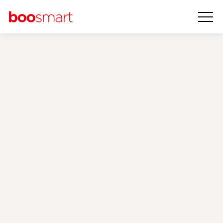
Lokal SEO
16 Kasım 2018
Local (Yerel) Seo Nedir, Nasıl
Yapılır?
Boosmart