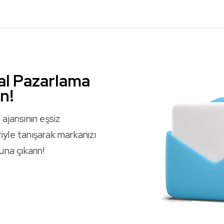
al Pazarlama
ın!
ajansının eşsiz
yle tanışarak markanızı
una çıkarın!