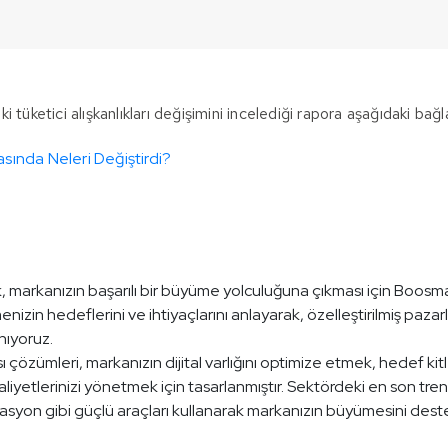
tüketici alışkanlıkları değişimini incelediği rapora aşağıdaki bağla
sında Neleri Değiştirdi?
, markanızın başarılı bir büyüme yolculuğuna çıkması için Boosma
nizin hedeflerini ve ihtiyaçlarını anlayarak, özelleştirilmiş pazar
anıyoruz.
çözümleri, markanızın dijital varlığını optimize etmek, hedef kit
aliyetlerinizi yönetmek için tasarlanmıştır. Sektördeki en son tren
asyon gibi güçlü araçları kullanarak markanızın büyümesini deste