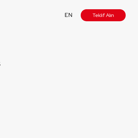
EN
Teklif Alın
ş