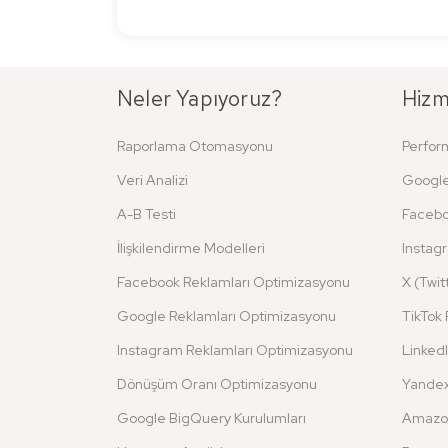
Neler Yapıyoruz?
Hizm
Raporlama Otomasyonu
Perfor
Veri Analizi
Google
A-B Testi
Facebo
İlişkilendirme Modelleri
Instag
Facebook Reklamları Optimizasyonu
X (Twit
Google Reklamları Optimizasyonu
TikTok 
Instagram Reklamları Optimizasyonu
LinkedI
Dönüşüm Oranı Optimizasyonu
Yandex
Google BigQuery Kurulumları
Amazon